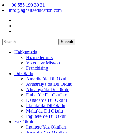
+90 555 190 39 31
info@aghartaeducation.com
Search
Hakkımızda
Hizmetlerimiz
Vizyon & Misyon
Franchising
Dil Okulu
Amerika’da Dil Okulu
Avustralya’da Dil Okulu
Almanya’da Dil Okulu
Dubai’de Dil Okulları
Kanada’da Dil Okulu
İrlanda’da Dil Okulu
Malta’da Dil Okulu
İngiltere’de Dil Okulu
Yaz Okulu
İngiltere Yaz Okulları
Amerika Yaz Okulları