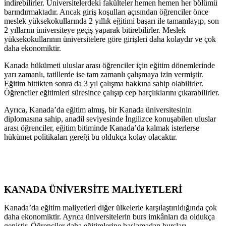
indirebilirler. Üniversitelerdeki fakülteler hemen hemen her bölümü
barındırmaktadır. Ancak giriş koşulları açısından öğrenciler önce
meslek yüksekokullarında 2 yıllık eğitimi başarı ile tamamlayıp, son
2 yıllarını üniversiteye geçiş yaparak bitirebilirler. Meslek
yüksekokullarının üniversitelere göre girişleri daha kolaydır ve çok
daha ekonomiktir.
Kanada hükümeti uluslar arası öğrenciler için eğitim dönemlerinde
yarı zamanlı, tatillerde ise tam zamanlı çalışmaya izin vermiştir.
Eğitim bittikten sonra da 3 yıl çalışma hakkına sahip olabilirler.
Öğrenciler eğitimleri süresince çalışıp cep harçlıklarını çıkarabilirler.
Ayrıca, Kanada’da eğitim almış, bir Kanada üniversitesinin
diplomasına sahip, anadil seviyesinde İngilizce konuşabilen uluslar
arası öğrenciler, eğitim bitiminde Kanada’da kalmak isterlerse
hükümet politikaları gereği bu oldukça kolay olacaktır.
KANADA ÜNİVERSİTE MALİYETLERİ
Kanada’da eğitim maliyetleri diğer ülkelerle karşılaştırıldığında çok
daha ekonomiktir. Ayrıca üniversitelerin burs imkânları da oldukça
geniştir. Öğrenciler daha eğitimlerine başlamadan bursları