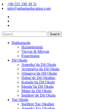
+90 555 190 39 31
info@aghartaeducation.com
Search
Hakkımızda
Hizmetlerimiz
Vizyon & Misyon
Franchising
Dil Okulu
Amerika’da Dil Okulu
Avustralya’da Dil Okulu
Almanya’da Dil Okulu
Dubai’de Dil Okulları
Kanada’da Dil Okulu
İrlanda’da Dil Okulu
Malta’da Dil Okulu
İngiltere’de Dil Okulu
Yaz Okulu
İngiltere Yaz Okulları
Amerika Yaz Okulları