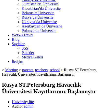
Gürcistan’da Üniversite
Kazakistan’da Üniversite
Belarus’ta Üniversite
Rusya’da Üniversite
Ukrayna’da Üniversite
Azerbaycan’da Üniversite
Polonya’da Üniversite
Work&Travel
Blog
Sayfalar
SSS
Paketler
Medya Galeri
İletişim
>
Meeting
>
parents
,
teachers
,
school
>
Rusya ST.Petersburg
Havacılık Üniversitesi Kayıtlarımız Başlamıştır
Rusya ST.Petersburg Havacılık
Üniversitesi Kayıtlarımız Başlamıştır
University life
Author
admin